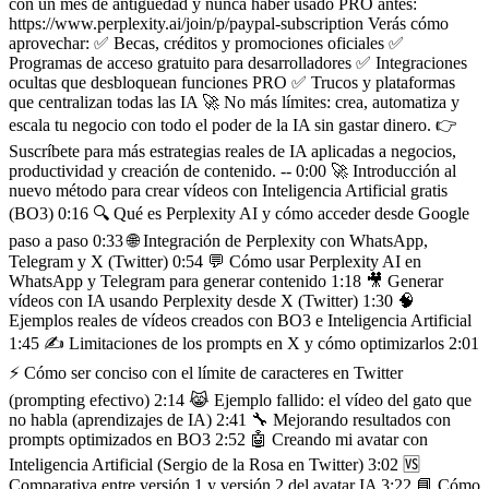
con un mes de antiguedad y nunca haber usado PRO antes:
https://www.perplexity.ai/join/p/paypal-subscription Verás cómo
aprovechar: ✅ Becas, créditos y promociones oficiales ✅
Programas de acceso gratuito para desarrolladores ✅ Integraciones
ocultas que desbloquean funciones PRO ✅ Trucos y plataformas
que centralizan todas las IA 🚀 No más límites: crea, automatiza y
escala tu negocio con todo el poder de la IA sin gastar dinero. 👉
Suscríbete para más estrategias reales de IA aplicadas a negocios,
productividad y creación de contenido. -- 0:00 🚀 Introducción al
nuevo método para crear vídeos con Inteligencia Artificial gratis
(BO3) 0:16 🔍 Qué es Perplexity AI y cómo acceder desde Google
paso a paso 0:33 🌐 Integración de Perplexity con WhatsApp,
Telegram y X (Twitter) 0:54 💬 Cómo usar Perplexity AI en
WhatsApp y Telegram para generar contenido 1:18 🎥 Generar
vídeos con IA usando Perplexity desde X (Twitter) 1:30 🧠
Ejemplos reales de vídeos creados con BO3 e Inteligencia Artificial
1:45 ✍️ Limitaciones de los prompts en X y cómo optimizarlos 2:01
⚡ Cómo ser conciso con el límite de caracteres en Twitter
(prompting efectivo) 2:14 😹 Ejemplo fallido: el vídeo del gato que
no habla (aprendizajes de IA) 2:41 🔧 Mejorando resultados con
prompts optimizados en BO3 2:52 🤖 Creando mi avatar con
Inteligencia Artificial (Sergio de la Rosa en Twitter) 3:02 🆚
Comparativa entre versión 1 y versión 2 del avatar IA 3:22 📘 Cómo