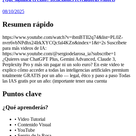
08/10/2025
Resumen rápido
https://www.youtube.com/watch?v=ibmBTII2q74&list=PL0Z-
nvrr6vbNPdhx24IrkXYCQcfal4KZn&index=1&t=2s Suscríbete
para más videos de IA:
https://www.youtube.com/@sergiodelarosa_ia?subscribe=1
¿Quieres usar ChatGPT Plus, Gemini Advanced, Claude 3,
Perplexity Pro y más sin pagar ni un solo euro? En este video te
explico cómo acceder a todas las inteligencias artificiales premium
totalmente GRATIS por un año — legal, ético y paso a paso Todas
las IAS gratis por un año: (importante tener una cuenta
Puntos clave
¿Qué aprenderás?
•
Video Tutorial
•
Contenido Visual
•
YouTube
•
Sergio de la Rosa