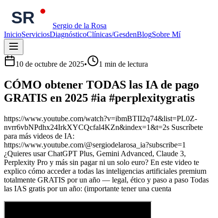
Sergio de la Rosa
Inicio
Servicios
Diagnóstico
Clínicas/Gesden
Blog
Sobre Mí
10 de octubre de 2025
•
1
min de lectura
CÓMO obtener TODAS las IA de pago
GRATIS en 2025 #ia #perplexitygratis
https://www.youtube.com/watch?v=ibmBTII2q74&list=PL0Z-
nvrr6vbNPdhx24IrkXYCQcfal4KZn&index=1&t=2s Suscríbete
para más videos de IA:
https://www.youtube.com/@sergiodelarosa_ia?subscribe=1
¿Quieres usar ChatGPT Plus, Gemini Advanced, Claude 3,
Perplexity Pro y más sin pagar ni un solo euro? En este video te
explico cómo acceder a todas las inteligencias artificiales premium
totalmente GRATIS por un año — legal, ético y paso a paso Todas
las IAS gratis por un año: (importante tener una cuenta