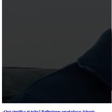
¿Qué significa el éxito? Reflexiones reveladoras #shorts