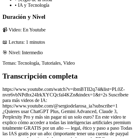
•
IA y Tecnología
Duración y Nivel
📹 Video: En Youtube
📖 Lectura:
1
minutos
🎯 Nivel:
Intermedio
Temas:
Tecnología, Tutoriales, Video
Transcripción completa
https://www.youtube.com/watch?v=ibmBTII2q74&list=PL0Z-
nvrr6vbNPdhx24IrkXYCQcfal4KZn&index=1&t=2s Suscríbete
para más videos de IA:
https://www.youtube.com/@sergiodelarosa_ia?subscribe=1
¿Quieres usar ChatGPT Plus, Gemini Advanced, Claude 3,
Perplexity Pro y más sin pagar ni un solo euro? En este video te
explico cómo acceder a todas las inteligencias artificiales premium
totalmente GRATIS por un año — legal, ético y paso a paso Todas
las IAS gratis por un año: (importante tener una cuenta de paypal