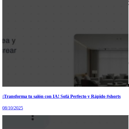
¡Transforma tu salón con IA! Sofá Perfecto y Rápido #shorts
08/10/2025