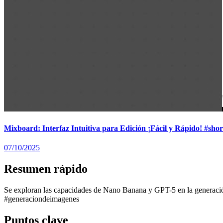
Mixboard: Interfaz Intuitiva para Edición ¡Fácil y Rápido! #shor
07/10/2025
Resumen rápido
Se exploran las capacidades de Nano Banana y GPT-5 en la generaci
#generaciondeimagenes
Puntos clave