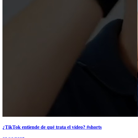
¿TikTok entiende de qué trata el vídeo? #shorts