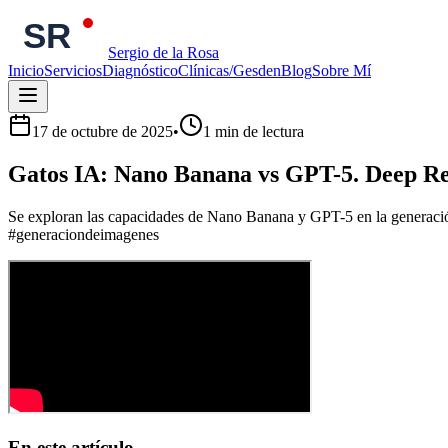
Sergio de la Rosa
Inicio
Servicios
Diagnóstico
Clínicas/Gesden
Blog
Sobre Mí
17 de octubre de 2025
•
1
min de lectura
Gatos IA: Nano Banana vs GPT-5. Deep Re
Se exploran las capacidades de Nano Banana y GPT-5 en la generaci
#generaciondeimagenes
En este artículo