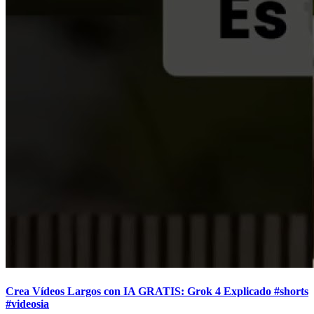
Crea Vídeos Largos con IA GRATIS: Grok 4 Explicado #shorts
#videosia