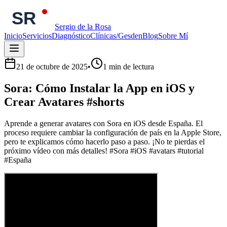
Sergio de la Rosa
Inicio
Servicios
Diagnóstico
Clínicas/Gesden
Blog
Sobre Mí
21 de octubre de 2025
•
1
min de lectura
Sora: Cómo Instalar la App en iOS y
Crear Avatares #shorts
Aprende a generar avatares con Sora en iOS desde España. El
proceso requiere cambiar la configuración de país en la Apple Store,
pero te explicamos cómo hacerlo paso a paso. ¡No te pierdas el
próximo vídeo con más detalles! #Sora #iOS #avatars #tutorial
#España