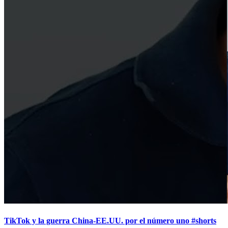
TikTok y la guerra China-EE.UU. por el número uno #shorts