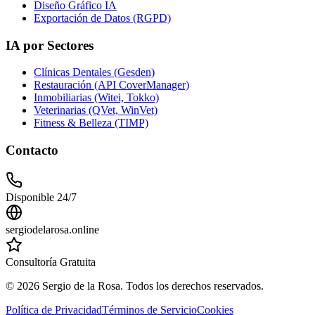
Diseño Gráfico IA
Exportación de Datos (RGPD)
IA por Sectores
Clínicas Dentales (Gesden)
Restauración (API CoverManager)
Inmobiliarias (Witei, Tokko)
Veterinarias (QVet, WinVet)
Fitness & Belleza (TIMP)
Contacto
Disponible 24/7
sergiodelarosa.online
Consultoría Gratuita
©
2026
Sergio de la Rosa. Todos los derechos reservados.
Política de Privacidad
Términos de Servicio
Cookies