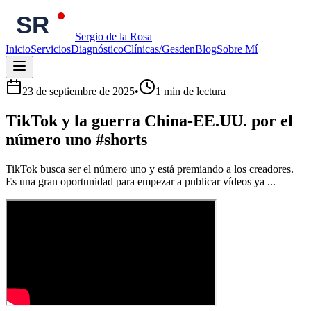
Sergio de la Rosa
Inicio
Servicios
Diagnóstico
Clínicas/Gesden
Blog
Sobre Mí
23 de septiembre de 2025
•
1
min de lectura
TikTok y la guerra China-EE.UU. por el
número uno #shorts
TikTok busca ser el número uno y está premiando a los creadores.
Es una gran oportunidad para empezar a publicar vídeos ya ...