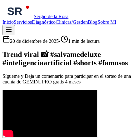
Sergio de la Rosa
Inicio
Servicios
Diagnóstico
Clínicas/Gesden
Blog
Sobre Mí
20 de diciembre de 2025
•
1
min de lectura
Trend viral 📸 #salvamedeluxe
#inteligenciaartificial #shorts #famosos
Sígueme y Deja un comentario para participar en el sorteo de una
cuenta de GEMINI PRO gratis 4 meses