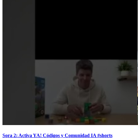
Sora 2: Activa YA! Códigos y Comunidad IA #shorts