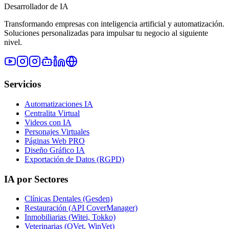
Desarrollador de IA
Transformando empresas con inteligencia artificial y automatización.
Soluciones personalizadas para impulsar tu negocio al siguiente
nivel.
Servicios
Automatizaciones IA
Centralita Virtual
Videos con IA
Personajes Virtuales
Páginas Web PRO
Diseño Gráfico IA
Exportación de Datos (RGPD)
IA por Sectores
Clínicas Dentales (Gesden)
Restauración (API CoverManager)
Inmobiliarias (Witei, Tokko)
Veterinarias (QVet, WinVet)