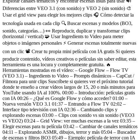
Explorar canales temáticos y encontrar escenas listas para usar 🔊
Diferencias entre VEO 3.1 (con sonido) y VEO 2 (sin sonido) 🎨
Usar el grid view para elegir los mejores clips 🎧 Cómo detectar la
tecnología usada en cada clip 🔍 Buscar escenas y modelos (BO3,
sonido, categorías…) 👀 Reproducir, duplicar y transformar clips
(horizontal / vertical) 🧩 Usar Ingredients to Video para meter
objetos o imágenes personales ⚡ Generar escenas totalmente nuevas
con un clic 📽️ Crear tu propia mini película con IA gratis Si quieres
producir contenido, vídeos creativos o películas sin saber editar, esta
herramienta es una locura y completamente gratuita. 🔥
Herramientas mostradas en el vídeo: – Google Flow – Flow TV
(VEO 3.1) – Ingredients to Video – Prompts dinámicos – CapCut /
Filmora para unir clips Suscríbete si quieres ver el próximo tutorial
donde te enseño a crear vídeos largos de 15, 20 o más minutos para
YouTube usando IA al 100%. 00:00 – Introducción: películas gratis
con IA 00:26 – ¿Qué es Google Flow y cómo acceder? 01:00 –
Nueva versión VEO 3.1 01:37 – Entrando a Flow TV 02:02 –
Interface tipo televisión con IA 02:36 – Cambiando clips y
explorando escenas 03:00 – Clips con sonido vs sin sonido (VEO3
vs VEO2) 03:24 – Grid View: ver muchas escenas a la vez 03:35 –
Elegir escenas para tu película 03:42 – Cambiar de canales temáticos
04:11 – Explorando ASMR, dibujos, terror y más 05:04 – Buscador
de escenas y filtros BO3 05:49 – Ejemplo: película de terror con IA