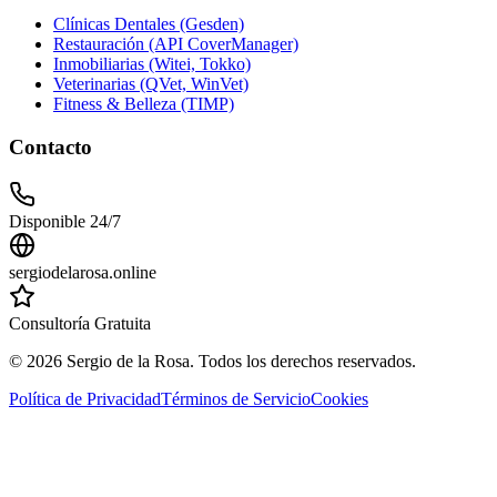
Clínicas Dentales (Gesden)
Restauración (API CoverManager)
Inmobiliarias (Witei, Tokko)
Veterinarias (QVet, WinVet)
Fitness & Belleza (TIMP)
Contacto
Disponible 24/7
sergiodelarosa.online
Consultoría Gratuita
©
2026
Sergio de la Rosa. Todos los derechos reservados.
Política de Privacidad
Términos de Servicio
Cookies