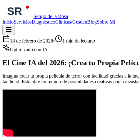
Sergio de la Rosa
Inicio
Servicios
Diagnóstico
Clínicas/Gesden
Blog
Sobre Mí
18 de febrero de 2026
•
1
min de lectura
•
Optimizado con IA
El Cine IA del 2026: ¡Crea tu Propia Pelíc
Imagina crear tu propia película de terror con facilidad gracias a la in
facilidad. Esto abre un mundo de posibilidades creativas para cineastas