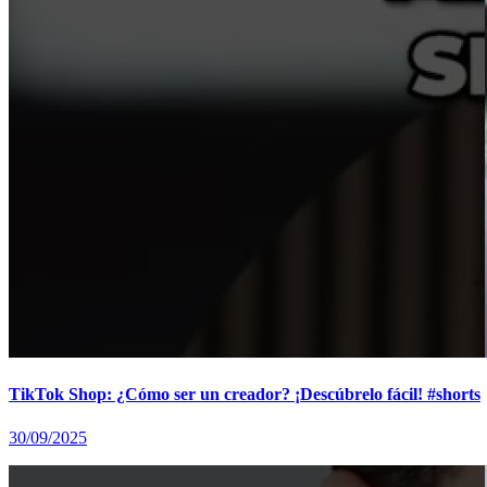
TikTok Shop: ¿Cómo ser un creador? ¡Descúbrelo fácil! #shorts
30/09/2025