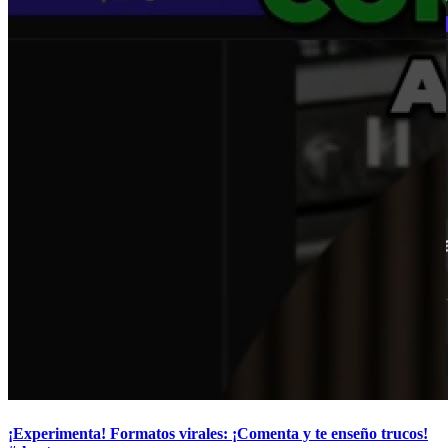
¡Experimenta! Formatos virales: ¡Comenta y te enseño trucos!