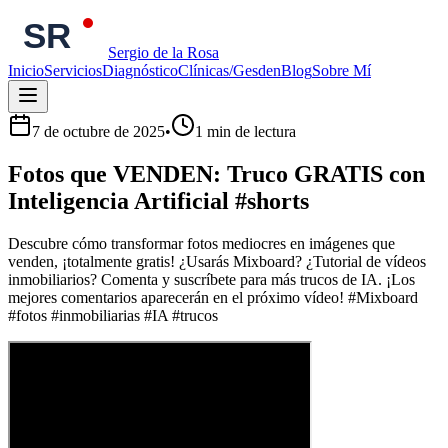
Sergio de la Rosa
Inicio
Servicios
Diagnóstico
Clínicas/Gesden
Blog
Sobre Mí
7 de octubre de 2025
•
1
min de lectura
Fotos que VENDEN: Truco GRATIS con
Inteligencia Artificial #shorts
Descubre cómo transformar fotos mediocres en imágenes que
venden, ¡totalmente gratis! ¿Usarás Mixboard? ¿Tutorial de vídeos
inmobiliarios? Comenta y suscríbete para más trucos de IA. ¡Los
mejores comentarios aparecerán en el próximo vídeo! #Mixboard
#fotos #inmobiliarias #IA #trucos